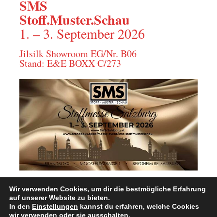
SMS
Stoff.Muster.Schau
1. – 3. September 2026
Jilsilk Showroom EG/Nr. B06
Stand: E&E BOXX C/273
Wir verwenden Cookies, um dir die bestmögliche Erfahrung
– sms-salzburg.at
auf unserer Website zu bieten.
In den
Einstellungen
kannst du erfahren, welche Cookies
– Brandboxx.at
wir verwenden oder sie ausschalten.